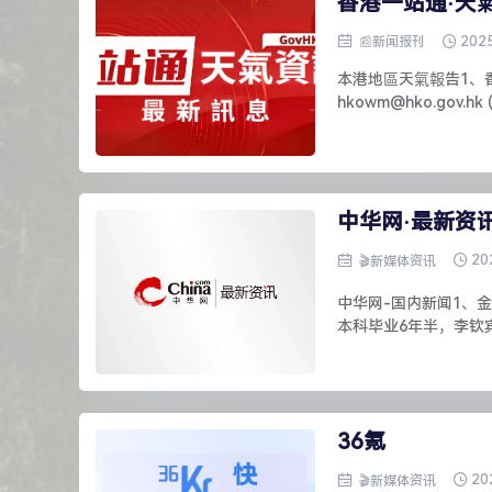
香港一站通·天
202
📰新闻报刊
本港地區天氣報告1、香
hkowm@hko.gov.hk 
中华网·最新资
20
🎬新媒体资讯
中华网-国内新闻1、
本科毕业6年半，李钦宾
36氪
20
🎬新媒体资讯