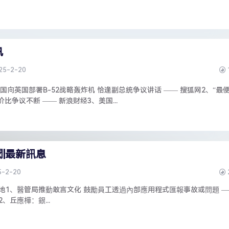
讯
25-2-20
国向英国部署B-52战略轰炸机 恰逢副总统争议讲话 —— 搜狐网2、“最
价比争议不断 —— 新浪财经3、美国...
聞|最新訊息
5-2-20
新聞: 本地1、醫管局推動敢言文化 鼓勵員工透過內部應用程式匯報事故或問題 
202、丘應樺：銀...