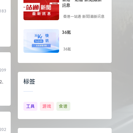
訊息
183
香港一站通·新聞|最新訊息
36氪
36氪
209
标签
2、
工具
游戏
食谱
202