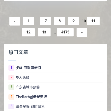
«
1
...
7
8
9
10
11
12
13
...
4175
»
热门文章
1
虎嗅·互联网新闻
2
华人头条
3
广东省城市预警
4
TheRarbg|最新资源
5
联合早报·即时资讯