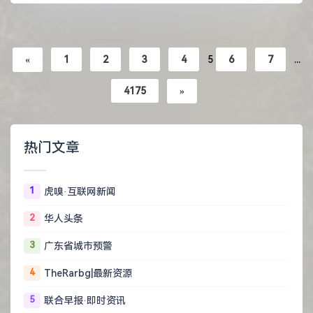
«
1
2
3
4
5
6
7
...
4175
»
热门文章
1
虎嗅·互联网新闻
2
华人头条
3
广东省城市预警
4
TheRarbg|最新资源
5
联合早报·即时资讯