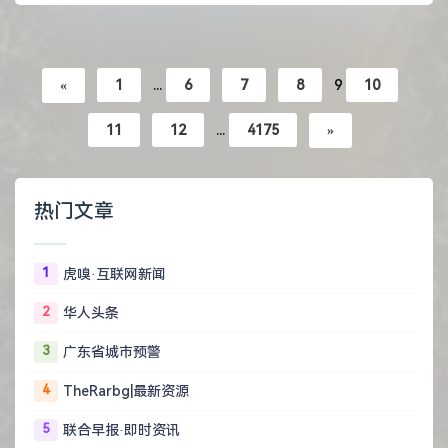
«
1
...
6
7
8
9
10
11
12
...
4175
»
热门文章
1
虎嗅·互联网新闻
2
华人头条
3
广东省城市预警
4
TheRarbg|最新资源
5
联合早报·即时资讯