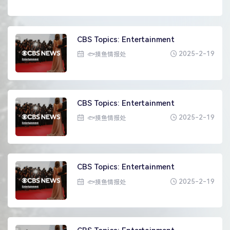
CBS Topics: Entertainment
2025-2-19
🐟摸鱼情报处
CBS Topics: Entertainment
2025-2-19
🐟摸鱼情报处
CBS Topics: Entertainment
2025-2-19
🐟摸鱼情报处