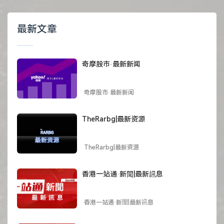
最新文章
奇摩股市·最新新闻
奇摩股市·最新新闻
TheRarbg|最新资源
TheRarbg|最新资源
香港一站通·新聞|最新訊息
香港一站通·新聞|最新訊息