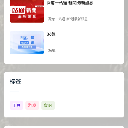
香港一站通·新聞|最新訊息
香港一站通·新聞|最新訊息
36氪
36氪
标签
工具
游戏
食谱