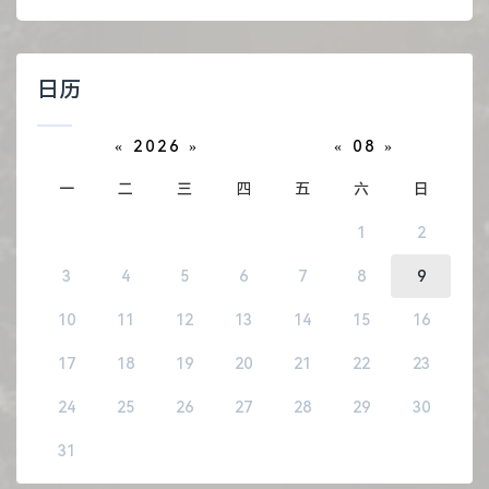
日历
«
2026
»
«
08
»
一
二
三
四
五
六
日
1
2
3
4
5
6
7
8
9
10
11
12
13
14
15
16
17
18
19
20
21
22
23
24
25
26
27
28
29
30
31