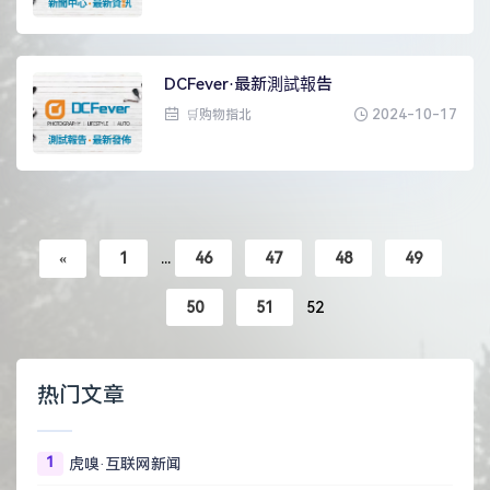
DCFever·最新測試報告
2024-10-17
🛒购物指北
«
1
...
46
47
48
49
50
51
52
热门文章
1
虎嗅·互联网新闻