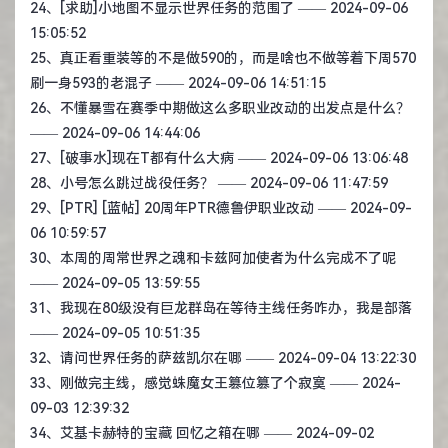
24、
[求助]小地图不显示世界任务的范围了
—— 2024-09-06
15:05:52
25、
真正看重装等的不是做590的，而是啥也不做等着下周570
刷一身593的老混子
—— 2024-09-06 14:51:15
26、
不懂暴雪在赛季中期做这么多职业改动的出发点是什么？
—— 2024-09-06 14:44:06
27、
[破事水]现在T都有什么大病
—— 2024-09-06 13:06:48
28、
小号怎么跳过战役任务？
—— 2024-09-06 11:47:59
29、
[PTR] [蓝帖] 20周年PTR德鲁伊职业改动
—— 2024-09-
06 10:59:57
30、
本周的周常世界之魂和卡兹阿加使者为什么完成不了呢
—— 2024-09-05 13:59:55
31、
我现在80级没有巨龙群岛在等待主线任务咋办，我是部落
—— 2024-09-05 10:51:35
32、
请问世界任务的萨兹凯尔在哪
—— 2024-09-04 13:22:30
33、
刚做完主线，感觉蛛魔女王篡位篡了个寂寞
—— 2024-
09-03 12:39:32
34、
艾基卡赫特的宝藏 回忆之箱在哪
—— 2024-09-02