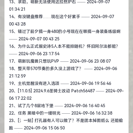
13、
求助，萌新无法使用达拉然炉石
—— 2024-09-07
01:34:21
14、
有没键盘推荐……现在这个好累手
—— 2024-09-07
00:43:28
15、
错过了前夕搞一身480的小号现在在哪搞一身装备练级啊
—— 2024-09-07 00:43:25
16、
为什么正式服史诗5人本不能排随机？怀旧阿尔法都能？
—— 2024-09-06 23:17:54
17、
萌新玩魔兽只想玩PVP
—— 2024-09-06 23:08:07
18、
整天带570节奏的多久没上游戏了？
—— 2024-09-06
21:12:59
19、
主机觉醒没有进入选项
—— 2024-09-06 19:56:46
20、
[11.0.5] 2024.9.6圣骑士改动 Patch56487
—— 2024-09-
06 17:22:02
21、
试了几个8层地下堡
—— 2024-09-06 16:40:45
22、
任务 黑暗中的一缕明光
—— 2024-09-06 16:32:38
23、
[氵一贴] 打孔器有人可以做了？不是团本掉图纸么 还能偷
跑
—— 2024-09-06 15:06:50