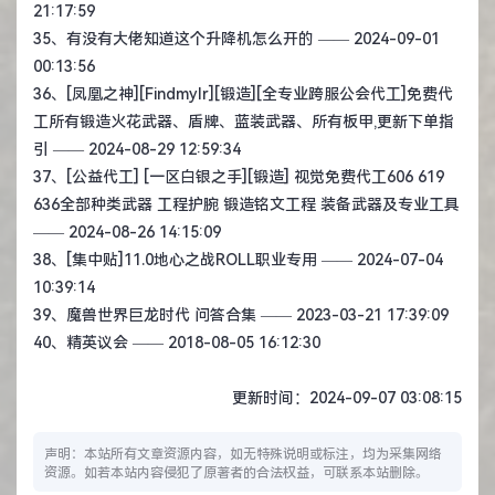
21:17:59
35、
有没有大佬知道这个升降机怎么开的
—— 2024-09-01
00:13:56
36、
[凤凰之神][Findmylr][锻造][全专业跨服公会代工]免费代
工所有锻造火花武器、盾牌、蓝装武器、所有板甲,更新下单指
引
—— 2024-08-29 12:59:34
37、
[公益代工] [一区白银之手][锻造] 视觉免费代工606 619
636全部种类武器 工程护腕 锻造铭文工程 装备武器及专业工具
—— 2024-08-26 14:15:09
38、
[集中贴]11.0地心之战ROLL职业专用
—— 2024-07-04
10:39:14
39、
魔兽世界巨龙时代 问答合集
—— 2023-03-21 17:39:09
40、
精英议会
—— 2018-08-05 16:12:30
更新时间：2024-09-07 03:08:15
声明：本站所有文章资源内容，如无特殊说明或标注，均为采集网络
资源。如若本站内容侵犯了原著者的合法权益，可联系本站删除。