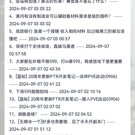
3、
惩戒骑加强了盾击的伤害？暴雪是不是忘了什么？
——
2024-09-07 03:03:22
4、
请问有没有制造业可以辅助看材料需求星级的插件？
——
2024-09-07 03:03:02
5、
战团银行 急需一个按键 收入相同材料 玩过暗黑三的都应该
懂吧
—— 2024-09-07 03:00:37
6、
深夜打个史诗战场，真踏马离谱
—— 2024-09-07
02:57:58
7、
大家都在吵做不做590，打m拿593，我感觉地下堡更重要
—— 2024-09-07 02:43:36
8、
[蓝帖] 20周年更新PTR开发笔记--法师PVE改动(0906)
—— 2024-09-07 02:41:22
9、
下周595能做到吗
—— 2024-09-07 02:10:16
10、
[蓝帖] 20周年更新PTR开发笔记--猎人PVE改动(0906)
—— 2024-09-07 02:07:02
11、
刷狼是啥？
—— 2024-09-07 02:04:52
12、
[无聊水一个]好多任务要做…花了半天开副本门
——
2024-09-07 01:51:12