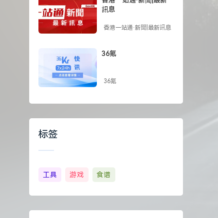
訊息
香港一站通·新聞|最新訊息
36氪
36氪
标签
工具
游戏
食谱