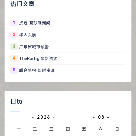
热门文章
1
虎嗅·互联网新闻
2
华人头条
3
广东省城市预警
4
TheRarbg|最新资源
5
联合早报·即时资讯
日历
«
2026
»
«
08
»
一
二
三
四
五
六
日