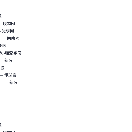
眼
 映象网
 光明网
—— 闽南网
播吧
诺小喵爱学习
— 新浪
新浪
— 懂球帝
—— 新浪
眼