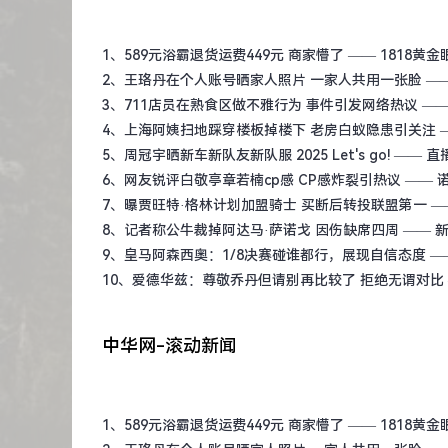
1、
589元浴霸退货运费449元 商家懵了
—— 1818黄金
2、
王珞丹在个人账号晒家人照片 一家人共用一张脸
——
3、
711店员在熟食区做不雅行为 事件引发网络热议
——
4、
上海阿姨扫地踩穿楼板掉楼下 老房白蚁隐患引关注
5、
周冠宇晒新车新队友新队服 2025 Let's go!
—— 直
6、
网友锐评白敬亭章若楠cp感 CP感炸裂引热议
—— 
7、
曝贾旺特·格林计划加盟骑士 买断后转投联盟第一
—
8、
记者称公牛裁掉阿达马·萨诺戈 因伤缺席四周
—— 
9、
皇马阿森西奥：1/8决赛碰谁都行，展现自信态度
—
10、
爱德华兹：尊敬乔丹但请别再比较了 拒绝无谓对比
中华网-滚动新闻
1、
589元浴霸退货运费449元 商家懵了
—— 1818黄金