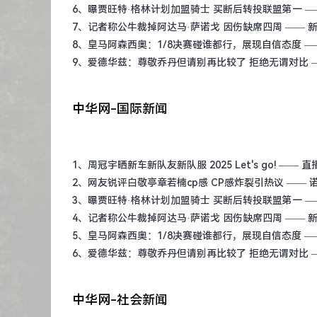
6、
曝贾旺特·格林计划加盟骑士 买断后转投联盟第一
—
7、
记者称公牛裁掉阿达马·萨诺戈 因伤缺席四周
—— 
8、
皇马阿森西奥：1/8决赛碰谁都行，展现自信态度
—
9、
爱德华兹：尊敬乔丹但请别再比较了 拒绝无谓对比
中华网-国际新闻
1、
周冠宇晒新车新队友新队服 2025 Let's go!
—— 直
2、
网友锐评白敬亭章若楠cp感 CP感炸裂引热议
—— 
3、
曝贾旺特·格林计划加盟骑士 买断后转投联盟第一
—
4、
记者称公牛裁掉阿达马·萨诺戈 因伤缺席四周
—— 
5、
皇马阿森西奥：1/8决赛碰谁都行，展现自信态度
—
6、
爱德华兹：尊敬乔丹但请别再比较了 拒绝无谓对比
中华网-社会新闻