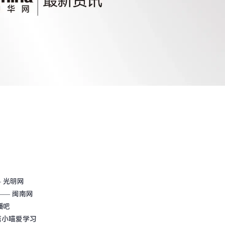
 光明网
—— 闽南网
播吧
诺小喵爱学习