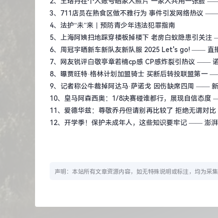
2、
王珞丹在个人账号晒家人照片 一家人共用一张脸
——
3、
711店员在熟食区做不雅行为 事件引发网络热议
——
4、
法护“未”来丨预防青少年违法犯罪指南
5、
上海阿姨扫地踩穿楼板掉楼下 老房白蚁隐患引关注
6、
周冠宇晒新车新队友新队服 2025 Let's go!
—— 直
7、
网友锐评白敬亭章若楠cp感 CP感炸裂引热议
—— 
8、
曝贾旺特·格林计划加盟骑士 买断后转投联盟第一
—
9、
记者称公牛裁掉阿达马·萨诺戈 因伤缺席四周
—— 
10、
皇马阿森西奥：1/8决赛碰谁都行，展现自信态度
—
11、
爱德华兹：尊敬乔丹但请别再比较了 拒绝无谓对比
12、
开学季！保护未成年人，这些知识要牢记
—— 澎湃
声明：本站所有文章资源内容，如无特殊说明或标注，均为采集