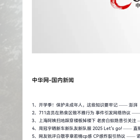
中华网-国内新闻
1、
开学季！保护未成年人，这些知识要牢记
—— 澎湃
2、
711店员在熟食区做不雅行为 事件引发网络热议
——
3、
上海阿姨扫地踩穿楼板掉楼下 老房白蚁隐患引关注
4、
周冠宇晒新车新队友新队服 2025 Let's go!
—— 直
5、
网友锐评白敬亭章若楠cp感 CP感炸裂引热议
—— 