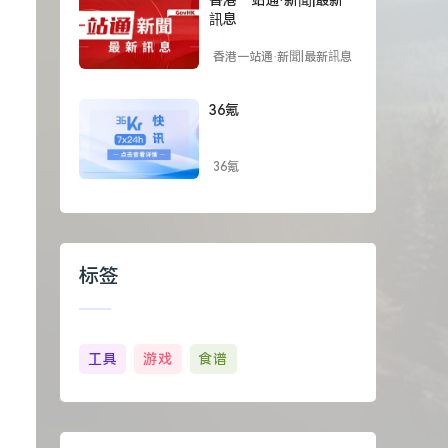
訊息
香港一站通·新聞|最新訊息
36氪
36氪
标签
工具
游戏
食谱