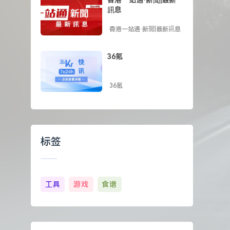
訊息
香港一站通·新聞|最新訊息
36氪
36氪
标签
工具
游戏
食谱