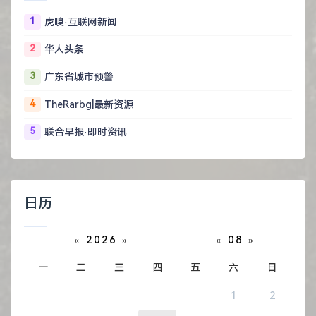
1
虎嗅·互联网新闻
2
华人头条
3
广东省城市预警
4
TheRarbg|最新资源
5
联合早报·即时资讯
日历
«
2026
»
«
08
»
一
二
三
四
五
六
日
1
2