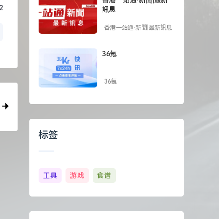
2
訊息
香港一站通·新聞|最新訊息
36氪
36氪
标签
工具
游戏
食谱