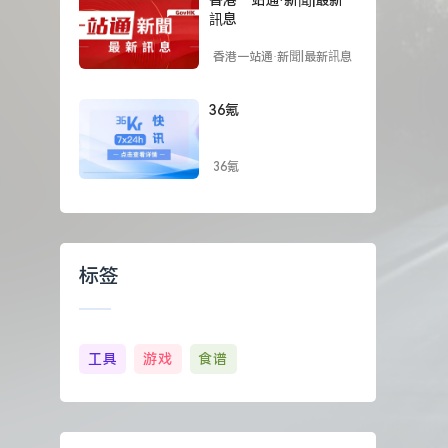
訊息
香港一站通·新聞|最新訊息
36氪
36氪
标签
工具
游戏
食谱