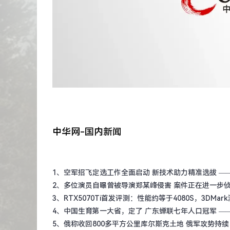
中华网-国内新闻
1、
空军招飞定选工作全面启动 新技术助力精准选拔
—
2、
多位演员自曝曾被导演郑某峰侵害 案件正在进一步
3、
RTX5070Ti首发评测：性能约等于4080S，3DMa
4、
中国生育第一大省，定了 广东蝉联七年人口冠军
—
5、
俄称收回800多平方公里库尔斯克土地 俄军攻势持续