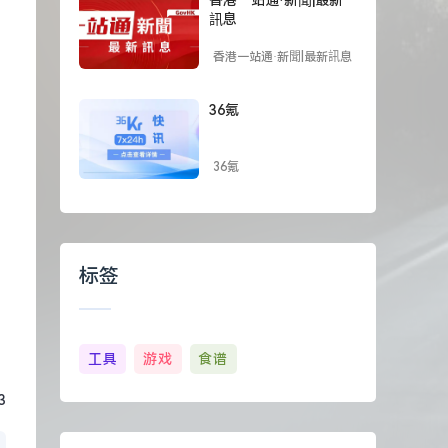
訊息
香港一站通·新聞|最新訊息
36氪
36氪
标签
工具
游戏
食谱
3