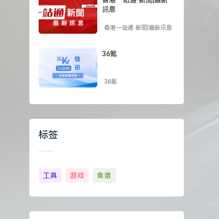
訊息
香港一站通·新聞|最新訊息
36氪
36氪
标签
工具
游戏
食谱