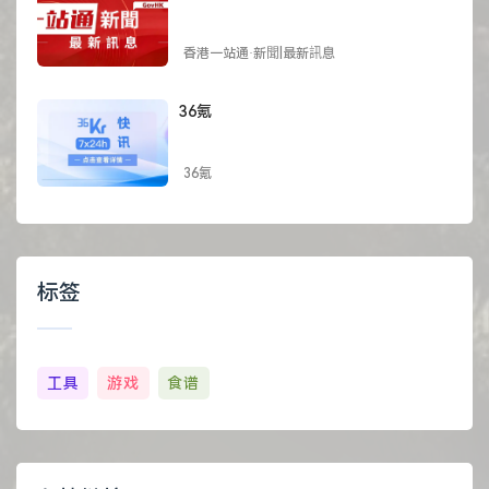
香港一站通·新聞|最新訊息
36氪
36氪
标签
工具
游戏
食谱